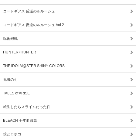
コードギアス 反逆のルルーシュ
コードギアス 反逆のルルーシュ Vol.2
呪術廻戦
HUNTER×HUNTER
THE iDOLM@STER SHINY COLORS
鬼滅の刃
TALES of ARISE
転生したらスライムだった件
BLEACH 千年血戦篇
僕とロボコ